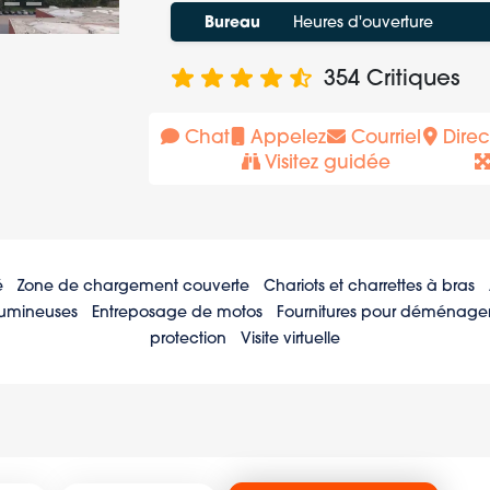
Bureau
Heures d'ouverture
354
Critiques
Chat
Appelez
Courriel
Direc
Visitez guidée
é
Zone de chargement couverte
Chariots et charrettes à bras
lumineuses
Entreposage de motos
Fournitures pour déménag
protection
Visite virtuelle