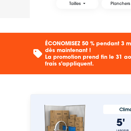
Tailles
Planchers
ÉCONOMISEZ 50 % pendant 3 moi
dès maintenant !
La promotion prend fin le 31 ao
frais s'appliquent.
Clima
5
LARGEUR