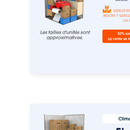
QUELLE ES
BESOIN ? QUELLE
J'AI
Les tailles d'unités sont
50% sur
approximatives.
La vente se t
Clima