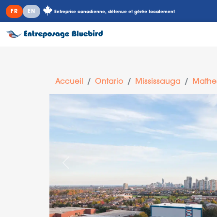
FR
EN
Entreprise canadienne, détenue et gérée localement
Accueil
Ontario
Mississauga
Mathe
Précédent