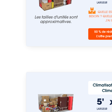
LARGEUR
QUELLE ES
Les tailles d'unités sont
BESOIN ? QUELLE
J'AI
approximatives.
50 % de rédu
L'offre pre
Climatisat
Clima
5'
LARGEUR