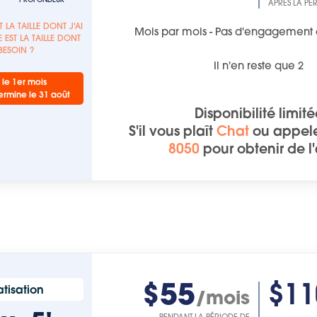
APRÈS LA PÉ
T LA TAILLE DONT J'AI
Mois par mois - Pas d'engagement 
 EST LA TAILLE DONT
 BESOIN ?
Il n'en reste que
2
 le 1er mois
ermine le 31 août
Disponibilité limit
S'il vous plaît
Chat
ou
appel
8050
pour obtenir de l
$55
$11
tisation
/mois