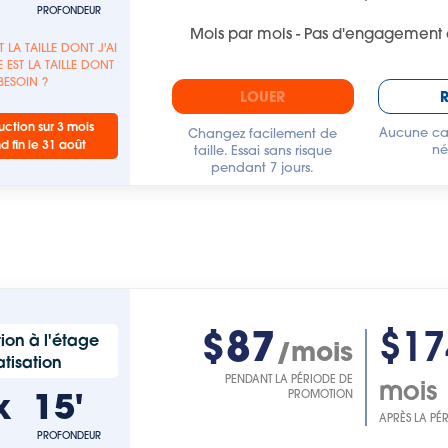
PROFONDEUR
Mois par mois - Pas d'engagement 
T LA TAILLE DONT J'AI
 EST LA TAILLE DONT
 BESOIN ?
LOUER
ction sur 3 mois
Aucune car
Changez facilement de
nd fin le 31 août
né
taille. Essai sans risque
pendant 7 jours.
$87
$17
ion à l'étage
/mois
tisation
PENDANT LA PÉRIODE DE
mois
x
15'
PROMOTION
APRÈS LA PÉ
PROFONDEUR