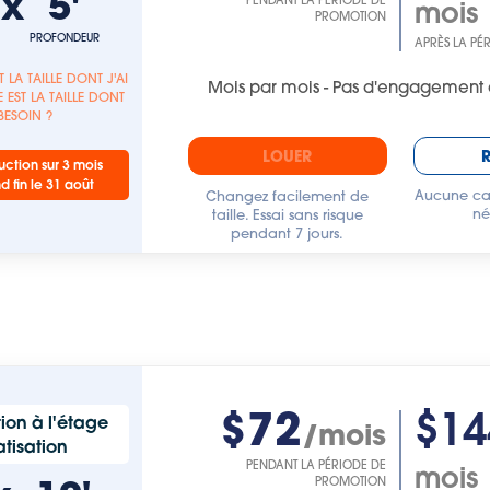
'
x
5'
PENDANT LA PÉRIODE DE
mois
PROMOTION
PROFONDEUR
APRÈS LA PÉ
T LA TAILLE DONT J'AI
Mois par mois - Pas d'engagement 
 EST LA TAILLE DONT
 BESOIN ?
LOUER
ction sur 3 mois
nd fin le 31 août
Aucune car
Changez facilement de
né
taille. Essai sans risque
pendant 7 jours.
$72
$14
ion à l'étage
/mois
tisation
PENDANT LA PÉRIODE DE
mois
PROMOTION