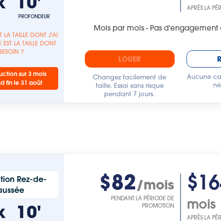
x
10'
APRÈS LA PÉ
PROFONDEUR
Mois par mois - Pas d'engagement 
T LA TAILLE DONT J'AI
 EST LA TAILLE DONT
 BESOIN ?
LOUER
ction sur 3 mois
Aucune car
Changez facilement de
nd fin le 31 août
né
taille. Essai sans risque
pendant 7 jours.
$82
$16
tion Rez-de-
/mois
aussée
PENDANT LA PÉRIODE DE
mois
x
10'
PROMOTION
APRÈS LA PÉ