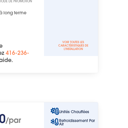
RIODE DE PROMOTION
à long terme
VOIR TOUTES LES
ée
CARACTÉRISTIQUES DE
L'INSTALLATION
ez
416-236-
'aide.
Unités Chauffées
0
/par
Refroidissement Par
Air