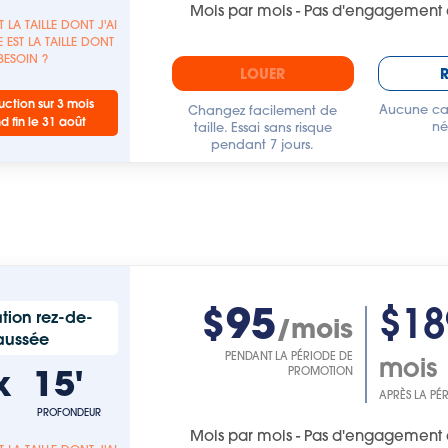
Mois par mois - Pas d'engagement 
T LA TAILLE DONT J'AI
 EST LA TAILLE DONT
 BESOIN ?
LOUER
ction sur 3 mois
Aucune car
Changez facilement de
nd fin le 31 août
né
taille. Essai sans risque
pendant 7 jours.
$95
$18
tion rez-de-
/mois
aussée
PENDANT LA PÉRIODE DE
mois
x
15'
PROMOTION
APRÈS LA PÉ
PROFONDEUR
Mois par mois - Pas d'engagement 