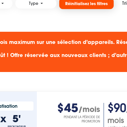
Tr
Type
Réinitialisez les filtres
s maximum sur une sélection d'appareils. Rés
ût ! Offre réservée aux nouveaux clients ; d'aut
$45
$90
tisation
/mois
'
x
5'
PENDANT LA PÉRIODE DE
mois
PROMOTION
PROFONDEUR