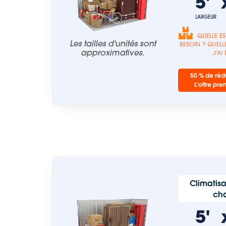
5'
LARGEUR
QUELLE ES
Les tailles d'unités sont
BESOIN ? QUELLE
approximatives.
J'AI
50 % de rédu
L'offre pre
Climatisa
ch
5'