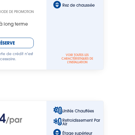
Rez de chaussée
RIODE DE PROMOTION
à long terme
RÉSERVE
te de crédit n'est
VOIR TOUTES LES
cessaire.
CARACTÉRISTIQUES DE
L'INSTALLATION
Unités Chauffées
4
/par
Refroidissement Par
Air
Étage supérieur