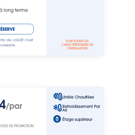
à long terme
RÉSERVE
te de crédit n'est
VOIR TOUTES LES
cessaire.
CARACTÉRISTIQUES DE
L'INSTALLATION
Unités Chauffées
4
/par
Refroidissement Par
Air
Étage supérieur
RIODE DE PROMOTION