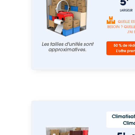
5
LARGEUR
QUELLE ES
BESOIN ? QUELLE
J'AI
Les tailles d'unités sont
50 % de rédu
approximatives.
L'offre pre
Climatisat
Clima