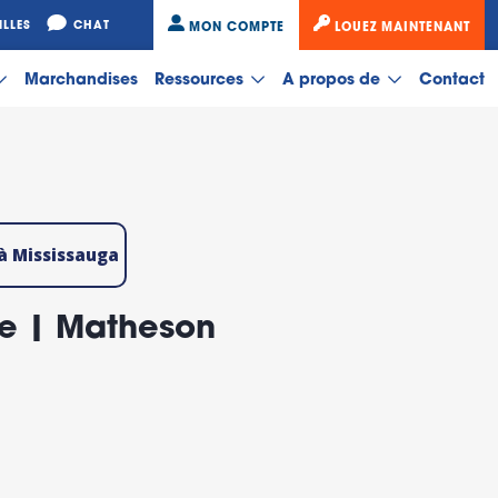
ILLES
CHAT
MON COMPTE
LOUEZ MAINTENANT
Marchandises
Ressources
A propos de
Contact
 à Mississauga
ge | Matheson