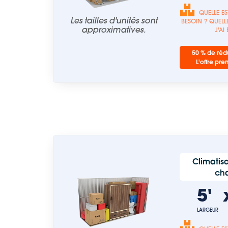
QUELLE ES
Les tailles d'unités sont
BESOIN ? QUELLE
approximatives.
J'AI
50 % de rédu
L'offre pre
Climatisa
ch
5'
LARGEUR