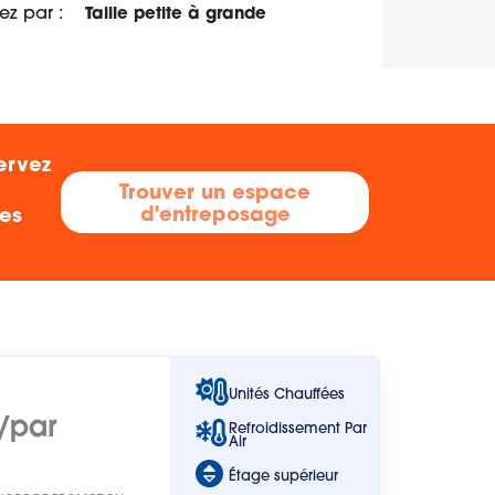
iez par :
Taille petite à grande
ervez
Trouver un espace
d'entreposage
res
Unités Chauffées
/par
Refroidissement Par
Air
Étage supérieur