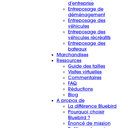
d’entreprise
Entreposage de
déménagement
Entreposage des
véhicules
Entreposage des
véhicules récréatifs
Entreposage des
bateaux
Marchandises
Ressources
Guide des tailles
Visites virtuelles
Commentaires
FAQ
Réductions
Blog
A propos de
La différence Bluebird
Pourquoi choisir
Bluebird ?
Énoncé de mission