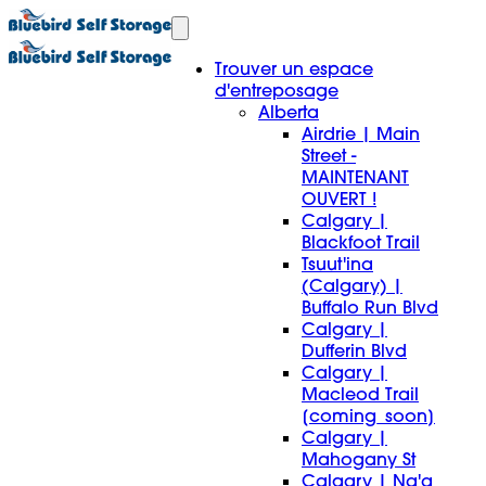
Trouver un espace
d'entreposage
Alberta
Airdrie | Main
Street -
MAINTENANT
OUVERT !
Calgary |
Blackfoot Trail
Tsuut'ina
(Calgary) |
Buffalo Run Blvd
Calgary |
Dufferin Blvd
Calgary |
Macleod Trail
[coming_soon]
Calgary |
Mahogany St
Calgary | Na'a