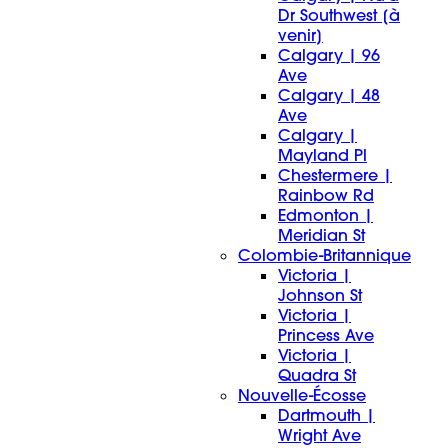
Dr Southwest [à
venir]
Calgary | 96
Ave
Calgary | 48
Ave
Calgary |
Mayland Pl
Chestermere |
Rainbow Rd
Edmonton |
Meridian St
Colombie-Britannique
Victoria |
Johnson St
Victoria |
Princess Ave
Victoria |
Quadra St
Nouvelle-Écosse
Dartmouth |
Wright Ave