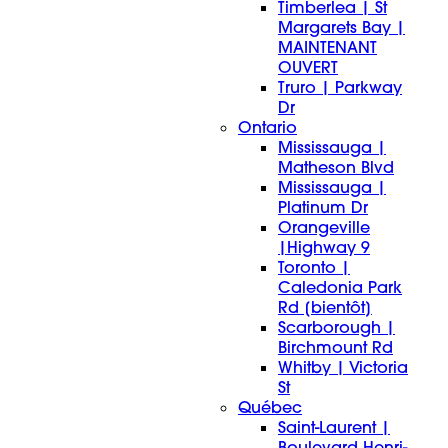
Timberlea | St
Margarets Bay |
MAINTENANT
OUVERT
Truro | Parkway
Dr
Ontario
Mississauga |
Matheson Blvd
Mississauga |
Platinum Dr
Orangeville
|Highway 9
Toronto |
Caledonia Park
Rd [bientôt]
Scarborough |
Birchmount Rd
Whitby | Victoria
St
Québec
Saint-Laurent |
Boulevard Henri-