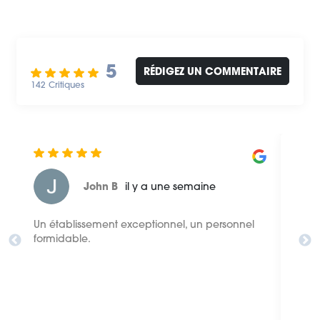
5
RÉDIGEZ UN COMMENTAIRE
142 Critiques
Jeff
Édité il y a une
McGowan
semaine
l
Personnel formidable, très sympathique et
Le 
serviable
et 
sto
sy
qui