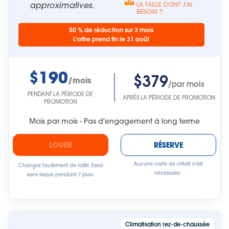
approximatives.
LA TAILLE DONT J'AI
BESOIN ?
50 % de réduction sur 3 mois
L'offre prend fin le 31 août
$190
$379
/mois
/par mois
PENDANT LA PÉRIODE DE
APRÈS LA PÉRIODE DE PROMOTION
PROMOTION
Mois par mois - Pas d'engagement à long terme
LOUER
RÉSERVE
Aucune carte de crédit n'est
Changez facilement de taille. Essai
nécessaire.
sans risque pendant 7 jours.
Climatisation rez-de-chaussée