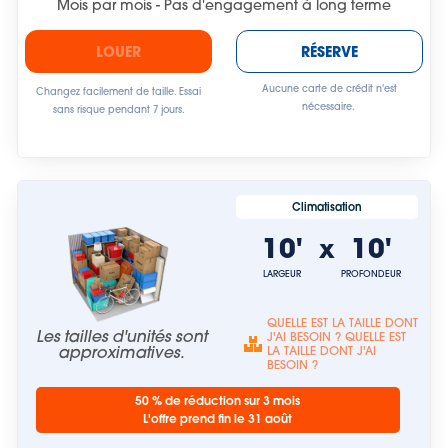
Mois par mois - Pas d'engagement à long terme
LOUER
RÉSERVE
Aucune carte de crédit n'est
Changez facilement de taille. Essai
nécessaire.
sans risque pendant 7 jours.
Climatisation
10'
10'
x
LARGEUR
PROFONDEUR
QUELLE EST LA TAILLE DONT
Les tailles d'unités sont
J'AI BESOIN ? QUELLE EST
approximatives.
LA TAILLE DONT J'AI
BESOIN ?
50 % de réduction sur 3 mois
L'offre prend fin le 31 août