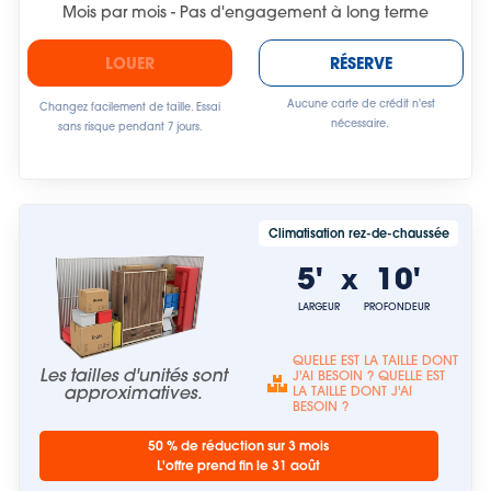
Mois par mois - Pas d'engagement à long terme
LOUER
RÉSERVE
Aucune carte de crédit n'est
Changez facilement de taille. Essai
nécessaire.
sans risque pendant 7 jours.
Climatisation rez-de-chaussée
5'
10'
x
LARGEUR
PROFONDEUR
QUELLE EST LA TAILLE DONT
Les tailles d'unités sont
J'AI BESOIN ? QUELLE EST
approximatives.
LA TAILLE DONT J'AI
BESOIN ?
50 % de réduction sur 3 mois
L'offre prend fin le 31 août