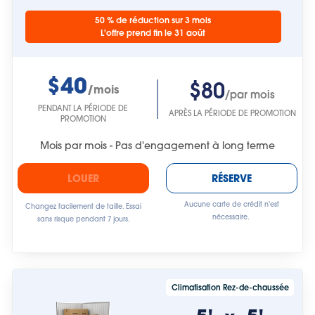
50 % de réduction sur 3 mois
L'offre prend fin le 31 août
$40
$80
/mois
/par mois
PENDANT LA PÉRIODE DE
APRÈS LA PÉRIODE DE PROMOTION
PROMOTION
Mois par mois - Pas d'engagement à long terme
LOUER
RÉSERVE
Aucune carte de crédit n'est
Changez facilement de taille. Essai
nécessaire.
sans risque pendant 7 jours.
Climatisation Rez-de-chaussée