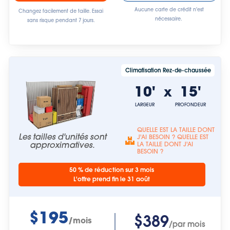
Aucune carte de crédit n'est
Changez facilement de taille. Essai
nécessaire.
sans risque pendant 7 jours.
Climatisation Rez-de-chaussée
10'
15'
x
LARGEUR
PROFONDEUR
QUELLE EST LA TAILLE DONT
Les tailles d'unités sont
J'AI BESOIN ? QUELLE EST
approximatives.
LA TAILLE DONT J'AI
BESOIN ?
50 % de réduction sur 3 mois
L'offre prend fin le 31 août
$195
$389
/mois
/par mois