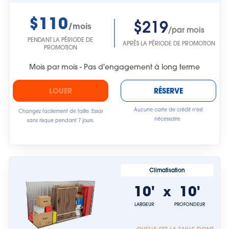
$110
$219
/mois
/par mois
PENDANT LA PÉRIODE DE
APRÈS LA PÉRIODE DE PROMOTION
PROMOTION
Mois par mois - Pas d'engagement à long terme
LOUER
RÉSERVE
Aucune carte de crédit n'est
Changez facilement de taille. Essai
nécessaire.
sans risque pendant 7 jours.
Climatisation
10'
10'
x
LARGEUR
PROFONDEUR