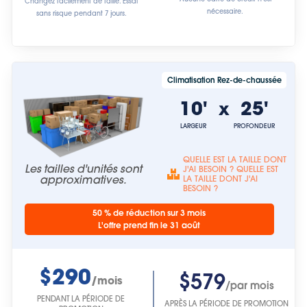
Changez facilement de taille. Essai
nécessaire.
sans risque pendant 7 jours.
Climatisation Rez-de-chaussée
10'
25'
x
LARGEUR
PROFONDEUR
QUELLE EST LA TAILLE DONT
Les tailles d'unités sont
J'AI BESOIN ? QUELLE EST
approximatives.
LA TAILLE DONT J'AI
BESOIN ?
50 % de réduction sur 3 mois
L'offre prend fin le 31 août
$290
$579
/mois
/par mois
PENDANT LA PÉRIODE DE
APRÈS LA PÉRIODE DE PROMOTION