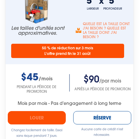
5'
5'
x
LARGEUR
PROFONDEUR
QUELLE EST LA TAILLE DONT
Les tailles d'unités sont
J'AI BESOIN ? QUELLE EST
approximatives.
LA TAILLE DONT J'AI
BESOIN ?
50 % de réduction sur 3 mois
L'offre prend fin le 31 août
$45
$90
/mois
/par mois
PENDANT LA PÉRIODE DE
APRÈS LA PÉRIODE DE PROMOTION
PROMOTION
Mois par mois - Pas d'engagement à long terme
LOUER
RÉSERVE
Aucune carte de crédit n'est
Changez facilement de taille. Essai
nécessaire.
sans risque pendant 7 jours.