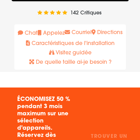
142
Critiques
Courriel
Directions
Chat
Appelez
Caractéristiques de l'installation
Visitez guidée
De quelle taille ai-je besoin ?
ÉCONOMISEZ 50 %
pendant 3 mois
maximum sur une
sélection
d'appareils.
Réservez dès
TROUVER UN