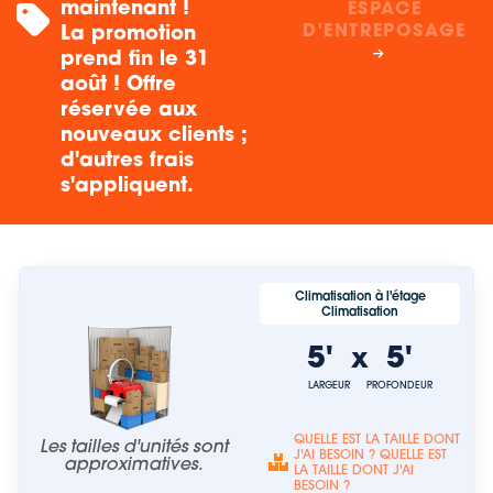
maintenant !
ESPACE
D'ENTREPOSAGE
La promotion
prend fin le 31
août ! Offre
réservée aux
nouveaux clients ;
d'autres frais
s'appliquent.
Climatisation à l'étage
Climatisation
5'
5'
x
LARGEUR
PROFONDEUR
QUELLE EST LA TAILLE DONT
Les tailles d'unités sont
J'AI BESOIN ? QUELLE EST
approximatives.
LA TAILLE DONT J'AI
BESOIN ?