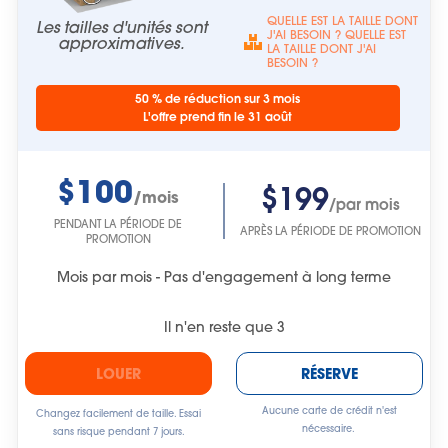
QUELLE EST LA TAILLE DONT
Les tailles d'unités sont
J'AI BESOIN ? QUELLE EST
approximatives.
LA TAILLE DONT J'AI
BESOIN ?
50 % de réduction sur 3 mois
L'offre prend fin le 31 août
$100
$199
/mois
/par mois
PENDANT LA PÉRIODE DE
APRÈS LA PÉRIODE DE PROMOTION
PROMOTION
Mois par mois - Pas d'engagement à long terme
Il n'en reste que
3
LOUER
RÉSERVE
Aucune carte de crédit n'est
Changez facilement de taille. Essai
nécessaire.
sans risque pendant 7 jours.