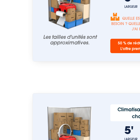
LARGEUR
QUELLE ES
BESOIN ? QUELLE
J'AI
Les tailles d'unités sont
approximatives.
50 % de rédu
L'offre pre
Climatisa
ch
5
LARGEUR