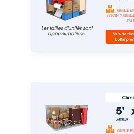
QUELLE ES
BESOIN ? QUELLE
J'AI
Les tailles d'unités sont
approximatives.
50 % de rédu
L'offre pre
Clima
5'
LARGEUR
QUELLE ES