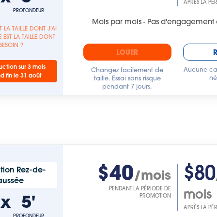
APRÈS LA PÉ
PROFONDEUR
Mois par mois - Pas d'engagement 
T LA TAILLE DONT J'AI
 EST LA TAILLE DONT
 BESOIN ?
LOUER
ction sur 3 mois
Aucune car
Changez facilement de
nd fin le 31 août
né
taille. Essai sans risque
pendant 7 jours.
$40
$80
tion Rez-de-
/mois
aussée
PENDANT LA PÉRIODE DE
mois
'
x
5'
PROMOTION
APRÈS LA PÉ
PROFONDEUR