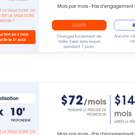
Mois par mois - Pas d'engagement 
T LA TAILLE DONT J'AI
 EST LA TAILLE DONT
 BESOIN ?
LOUER
ction sur 3 mois
Aucune car
Changez facilement de
nd fin le 31 août
né
taille. Essai sans risque
pendant 7 jours.
$72
$14
tisation
/mois
x
10'
PENDANT LA PÉRIODE DE
mois
PROMOTION
PROFONDEUR
APRÈS LA PÉ
T LA TAILLE DONT J'AI
Mois par mois - Pas d'engagement 