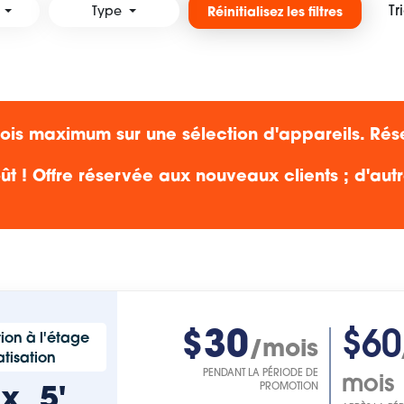
Tr
Type
Réinitialisez les filtres
s maximum sur une sélection d'appareils. Rés
ût ! Offre réservée aux nouveaux clients ; d'aut
$30
$60
ion à l'étage
/mois
tisation
PENDANT LA PÉRIODE DE
mois
'
x
5'
PROMOTION