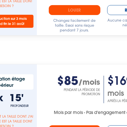
 EST LA TAILLE DONT
 BESOIN ?
LOUER
ction sur 3 mois
Aucune car
Changez facilement de
nd fin le 31 août
né
taille. Essai sans risque
pendant 7 jours.
$85
$16
ation étage
/mois
érieur
PENDANT LA PÉRIODE DE
mois
x
15'
PROMOTION
APRÈS LA PÉ
PROFONDEUR
Mois par mois - Pas d'engagement 
T LA TAILLE DONT J'AI
 EST LA TAILLE DONT
 BESOIN ?