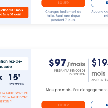
LOUER
ction sur 3 mois
Aucune car
Changez facilement de
nd fin le 31 août
né
taille. Essai sans risque
pendant 7 jours.
$97
$19
tion rez-de-
/mois
aussée
PENDANT LA PÉRIODE DE
mois
x
15'
PROMOTION
APRÈS LA PÉ
PROFONDEUR
Mois par mois - Pas d'engagement 
T LA TAILLE DONT J'AI
 EST LA TAILLE DONT
 BESOIN ?
LOUER