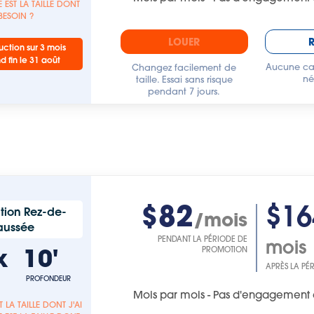
 EST LA TAILLE DONT
 BESOIN ?
LOUER
ction sur 3 mois
nd fin le 31 août
Aucune car
Changez facilement de
né
taille. Essai sans risque
pendant 7 jours.
$82
$16
tion Rez-de-
/mois
aussée
PENDANT LA PÉRIODE DE
mois
x
10'
PROMOTION
APRÈS LA PÉ
PROFONDEUR
Mois par mois - Pas d'engagement 
T LA TAILLE DONT J'AI