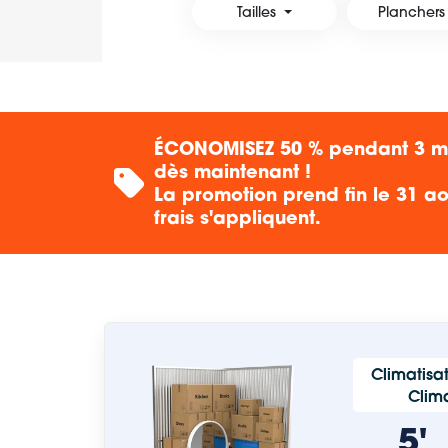
Tailles
Planchers
ÉCONOMISEZ 50 % pendant 3 moi
dès maintenant !
La promotion prend fin le 31 ao
frais s'appliquent.
Climatisat
Clima
5