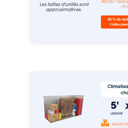
BESOIN ? QUELLE
Les tailles d'unités sont
J'AI
approximatives.
50 % de rédu
L'offre pre
Climatisa
ch
5'
LARGEUR
QUELLE ES