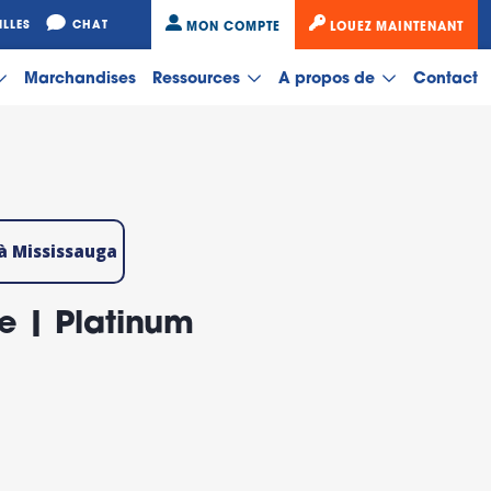
ILLES
CHAT
MON COMPTE
LOUEZ MAINTENANT
Marchandises
Ressources
A propos de
Contact
 à Mississauga
ge | Platinum