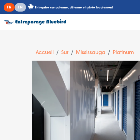
FR
EN
Entreprise canadienne, détenue et gérée localement
Accueil
Sur
Mississauga
Platinum
Précédent