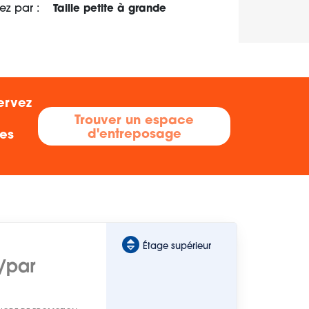
iez par :
Taille petite à grande
ervez
Trouver un espace
d'entreposage
res
Étage supérieur
/par