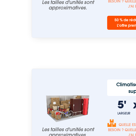
Les tailles d'unités sont
BESOIN ? QUELLE
J'AI
approximatives.
50 % de rédu
L'offre pre
Climatis
sup
5'
LARGEUR
QUELLE ES
Les tailles d'unités sont
BESOIN ? QUELLE
approximatives.
J'AI