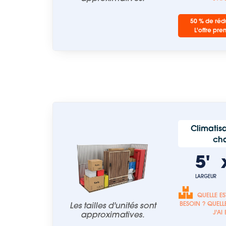
50 % de rédu
L'offre pre
Climatisa
ch
5'
LARGEUR
QUELLE ES
Les tailles d'unités sont
BESOIN ? QUELLE
J'AI
approximatives.