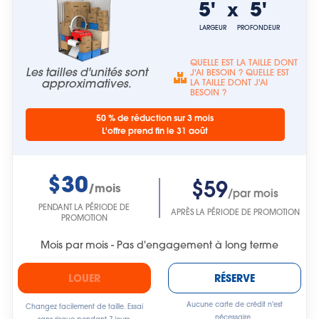
5'
5'
x
LARGEUR
PROFONDEUR
QUELLE EST LA TAILLE DONT
Les tailles d'unités sont
J'AI BESOIN ? QUELLE EST
approximatives.
LA TAILLE DONT J'AI
BESOIN ?
50 % de réduction sur 3 mois
L'offre prend fin le 31 août
$30
$59
/mois
/par mois
PENDANT LA PÉRIODE DE
APRÈS LA PÉRIODE DE PROMOTION
PROMOTION
Mois par mois - Pas d'engagement à long terme
LOUER
RÉSERVE
Aucune carte de crédit n'est
Changez facilement de taille. Essai
nécessaire.
sans risque pendant 7 jours.