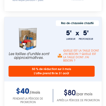
Rez-de-chaussée chauffé
5'
5'
x
LARGEUR
PROFONDEUR
QUELLE EST LA TAILLE DONT
Les tailles d'unités sont
J'AI BESOIN ? QUELLE EST
approximatives.
LA TAILLE DONT J'AI
BESOIN ?
50 % de réduction sur 3 mois
L'offre prend fin le 31 août
$40
$80
/mois
/par mois
PENDANT LA PÉRIODE DE
APRÈS LA PÉRIODE DE PROMOTION
PROMOTION