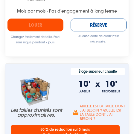
Mois par mois - Pas d'engagement à long terme
LOUER
RÉSERVE
Aucune carte de crédit n'est
Changez facilement de taille. Essai
nécessaire.
sans risque pendant 7 jours.
Étage supérieur chauffé
10'
10'
x
LARGEUR
PROFONDEUR
QUELLE EST LA TAILLE DONT
Les tailles d'unités sont
J'AI BESOIN ? QUELLE EST
approximatives.
LA TAILLE DONT J'AI
BESOIN ?
50 % de réduction sur 3 mois