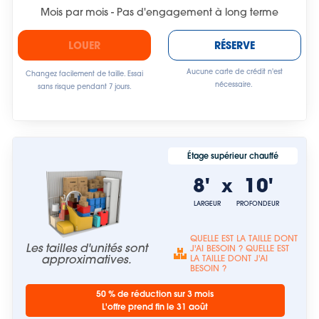
Mois par mois - Pas d'engagement à long terme
LOUER
RÉSERVE
Aucune carte de crédit n'est
Changez facilement de taille. Essai
nécessaire.
sans risque pendant 7 jours.
Étage supérieur chauffé
8'
10'
x
LARGEUR
PROFONDEUR
QUELLE EST LA TAILLE DONT
Les tailles d'unités sont
J'AI BESOIN ? QUELLE EST
approximatives.
LA TAILLE DONT J'AI
BESOIN ?
50 % de réduction sur 3 mois
L'offre prend fin le 31 août