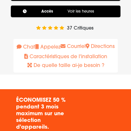
Accès
Voir les heures
37
Critiques
Courriel
Directions
Chat
Appelez
Caractéristiques de l'installation
De quelle taille ai-je besoin ?
ÉCONOMISEZ 50 %
pendant 3 mois
maximum sur une
sélection
d'appareils.