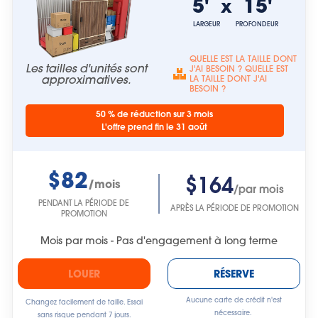
5'
15'
x
LARGEUR
PROFONDEUR
QUELLE EST LA TAILLE DONT
Les tailles d'unités sont
J'AI BESOIN ? QUELLE EST
approximatives.
LA TAILLE DONT J'AI
BESOIN ?
50 % de réduction sur 3 mois
L'offre prend fin le 31 août
$82
$164
/mois
/par mois
PENDANT LA PÉRIODE DE
APRÈS LA PÉRIODE DE PROMOTION
PROMOTION
Mois par mois - Pas d'engagement à long terme
LOUER
RÉSERVE
Aucune carte de crédit n'est
Changez facilement de taille. Essai
nécessaire.
sans risque pendant 7 jours.