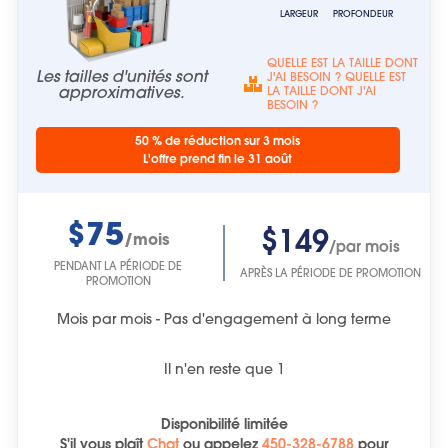
LARGEUR
PROFONDEUR
QUELLE EST LA TAILLE DONT
Les tailles d'unités sont
J'AI BESOIN ? QUELLE EST
approximatives.
LA TAILLE DONT J'AI
BESOIN ?
50 % de réduction sur 3 mois
L'offre prend fin le 31 août
$75
$149
/mois
/par mois
PENDANT LA PÉRIODE DE
APRÈS LA PÉRIODE DE PROMOTION
PROMOTION
Mois par mois - Pas d'engagement à long terme
Il n'en reste que
1
Disponibilité limitée
S'il vous plaît
Chat
ou
appelez
450-328-6788
pour