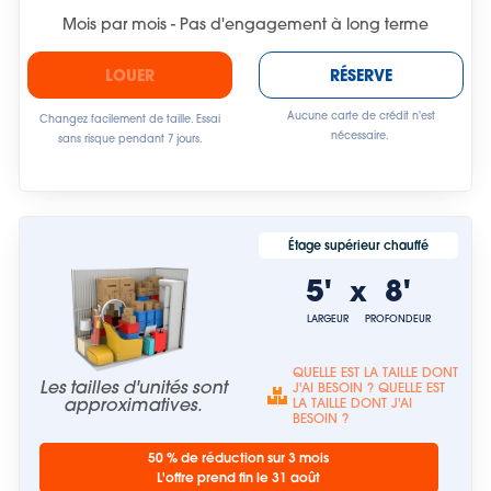
Mois par mois - Pas d'engagement à long terme
LOUER
RÉSERVE
Aucune carte de crédit n'est
Changez facilement de taille. Essai
nécessaire.
sans risque pendant 7 jours.
Étage supérieur chauffé
5'
8'
x
LARGEUR
PROFONDEUR
QUELLE EST LA TAILLE DONT
Les tailles d'unités sont
J'AI BESOIN ? QUELLE EST
approximatives.
LA TAILLE DONT J'AI
BESOIN ?
50 % de réduction sur 3 mois
L'offre prend fin le 31 août