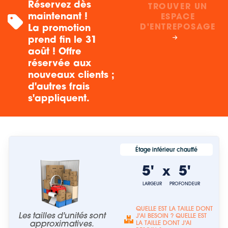
Réservez dès
TROUVER UN
maintenant !
ESPACE
D'ENTREPOSAGE
La promotion
prend fin le 31
août ! Offre
réservée aux
nouveaux clients ;
d'autres frais
s'appliquent.
Étage inférieur chauffé
5'
5'
x
LARGEUR
PROFONDEUR
QUELLE EST LA TAILLE DONT
Les tailles d'unités sont
J'AI BESOIN ? QUELLE EST
approximatives.
LA TAILLE DONT J'AI