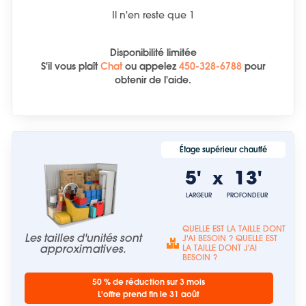
Il n'en reste que
1
Disponibilité limitée
S'il vous plaît
Chat
ou
appelez
450-328-6788
pour
obtenir de l'aide.
Étage supérieur chauffé
5'
13'
x
LARGEUR
PROFONDEUR
QUELLE EST LA TAILLE DONT
Les tailles d'unités sont
J'AI BESOIN ? QUELLE EST
approximatives.
LA TAILLE DONT J'AI
BESOIN ?
50 % de réduction sur 3 mois
L'offre prend fin le 31 août