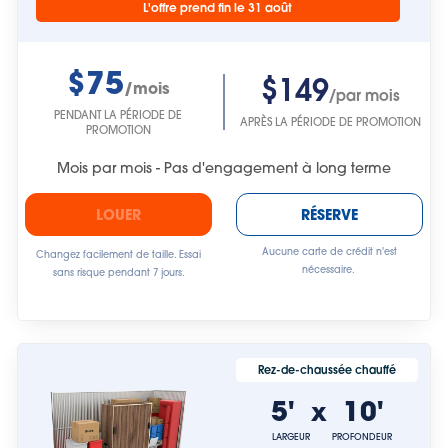
L'offre prend fin le 31 août
$75
$149
/mois
/par mois
PENDANT LA PÉRIODE DE
APRÈS LA PÉRIODE DE PROMOTION
PROMOTION
Mois par mois - Pas d'engagement à long terme
LOUER
RÉSERVE
Aucune carte de crédit n'est
Changez facilement de taille. Essai
nécessaire.
sans risque pendant 7 jours.
Rez-de-chaussée chauffé
5'
10'
x
LARGEUR
PROFONDEUR