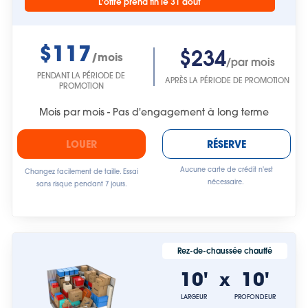
L'offre prend fin le 31 août
$117
$234
/mois
/par mois
PENDANT LA PÉRIODE DE
APRÈS LA PÉRIODE DE PROMOTION
PROMOTION
Mois par mois - Pas d'engagement à long terme
LOUER
RÉSERVE
Aucune carte de crédit n'est
Changez facilement de taille. Essai
nécessaire.
sans risque pendant 7 jours.
Rez-de-chaussée chauffé
10'
10'
x
LARGEUR
PROFONDEUR