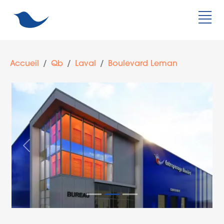
Accueil
Qb
Laval
Boulevard Leman
Précédent
Suivan