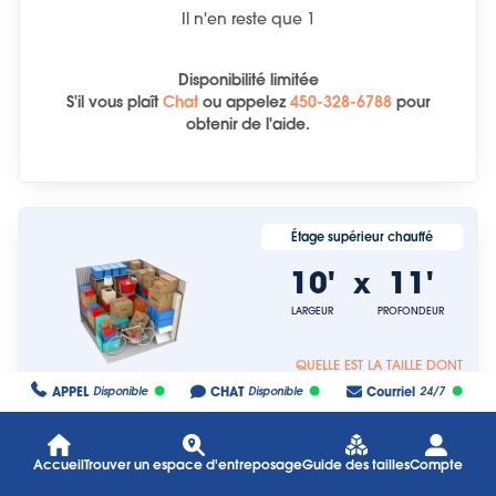
Il n'en reste que
1
Disponibilité limitée
S'il vous plaît
Chat
ou
appelez
450-328-6788
pour
obtenir de l'aide.
Étage supérieur chauffé
10'
11'
x
LARGEUR
PROFONDEUR
QUELLE EST LA TAILLE DONT
Les tailles d'unités sont
J'AI BESOIN ? QUELLE EST
APPEL
CHAT
Courriel
Disponible
Disponible
24/7
approximatives.
LA TAILLE DONT J'AI
BESOIN ?
50 % de réduction sur 3 mois
Accueil
Trouver un espace d'entreposage
Guide des tailles
Compte
L'offre prend fin le 31 août