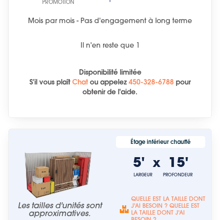
PROMOTION
Mois par mois - Pas d'engagement à long terme
Il n'en reste que
1
Disponibilité limitée
S'il vous plaît
Chat
ou
appelez
450-328-6788
pour
obtenir de l'aide.
Étage inférieur chauffé
5'
15'
x
LARGEUR
PROFONDEUR
QUELLE EST LA TAILLE DONT
Les tailles d'unités sont
J'AI BESOIN ? QUELLE EST
approximatives.
LA TAILLE DONT J'AI
BESOIN ?