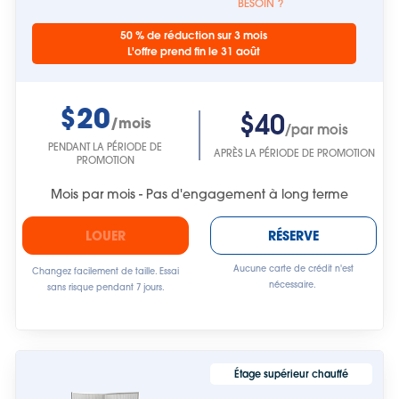
BESOIN ?
50 % de réduction sur 3 mois
L'offre prend fin le 31 août
$20
$40
/mois
/par mois
PENDANT LA PÉRIODE DE
APRÈS LA PÉRIODE DE PROMOTION
PROMOTION
Mois par mois - Pas d'engagement à long terme
LOUER
RÉSERVE
Aucune carte de crédit n'est
Changez facilement de taille. Essai
nécessaire.
sans risque pendant 7 jours.
Étage supérieur chauffé