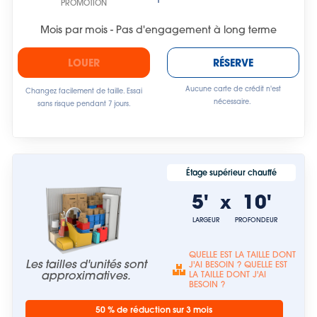
PROMOTION
Mois par mois - Pas d'engagement à long terme
LOUER
RÉSERVE
Aucune carte de crédit n'est
Changez facilement de taille. Essai
nécessaire.
sans risque pendant 7 jours.
Étage supérieur chauffé
5'
10'
x
LARGEUR
PROFONDEUR
QUELLE EST LA TAILLE DONT
Les tailles d'unités sont
J'AI BESOIN ? QUELLE EST
approximatives.
LA TAILLE DONT J'AI
BESOIN ?
50 % de réduction sur 3 mois