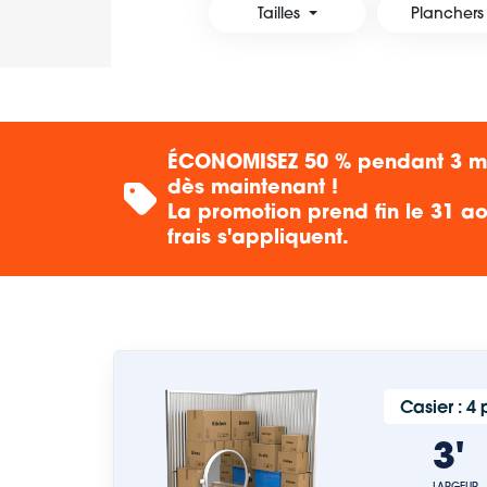
Tailles
Planchers
ÉCONOMISEZ 50 % pendant 3 moi
dès maintenant !
La promotion prend fin le 31 ao
frais s'appliquent.
Casier : 4
3
LARGEUR