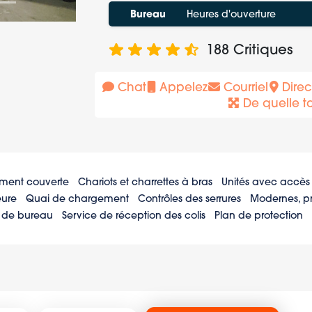
Bureau
Heures d'ouverture
188
Critiques
Chat
Appelez
Courriel
Direc
De quelle tai
ment couverte
Chariots et charrettes à bras
Unités avec accès 
eure
Quai de chargement
Contrôles des serrures
Modernes, pr
 de bureau
Service de réception des colis
Plan de protection