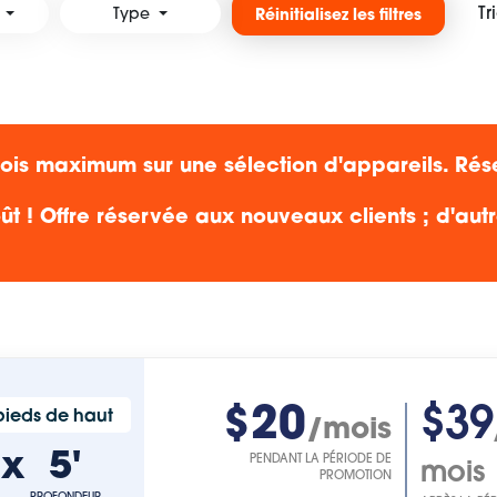
Tr
Type
Réinitialisez les filtres
s maximum sur une sélection d'appareils. Rés
ût ! Offre réservée aux nouveaux clients ; d'aut
$20
$39
 pieds de haut
/mois
'
x
5'
PENDANT LA PÉRIODE DE
mois
PROMOTION
PROFONDEUR