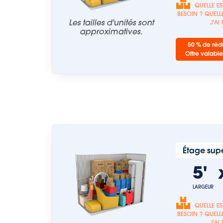
QUELLE ES
BESOIN ? QUELLE
Les tailles d'unités sont
J'AI
approximatives.
50 % de rédu
Offre valable
Étage supé
5'
LARGEUR
QUELLE ES
BESOIN ? QUELLE
J'AI