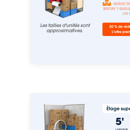
QUELLE ES
BESOIN ? QUELLE
J'AI
Les tailles d'unités sont
50 % de rédu
approximatives.
L'offre pre
Étage supé
5
LARGEUR