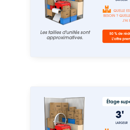
QUELLE ES
BESOIN ? QUELLE
J'AI
Les tailles d'unités sont
50 % de rédu
approximatives.
L'offre pre
Étage supé
3
LARGEUR