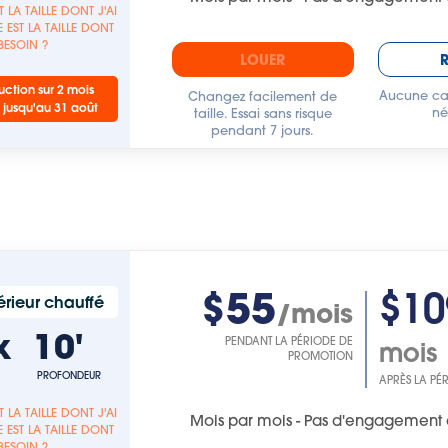
T LA TAILLE DONT J'AI
 EST LA TAILLE DONT
 BESOIN ?
LOUER
ction sur 2 mois
Aucune car
Changez facilement de
 jusqu'au 31 août
né
taille. Essai sans risque
pendant 7 jours.
$55
$10
rieur chauffé
/mois
x
10'
PENDANT LA PÉRIODE DE
mois
PROMOTION
PROFONDEUR
APRÈS LA PÉ
T LA TAILLE DONT J'AI
Mois par mois - Pas d'engagement 
 EST LA TAILLE DONT
 BESOIN ?