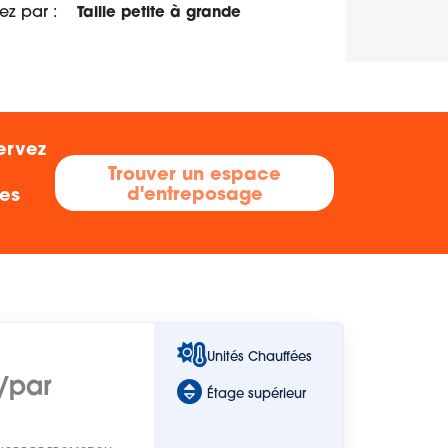
iez par :
Taille petite à grande
ervez
Trouver un espace
d'entreposage
res
Unités Chauffées
/par
Étage supérieur