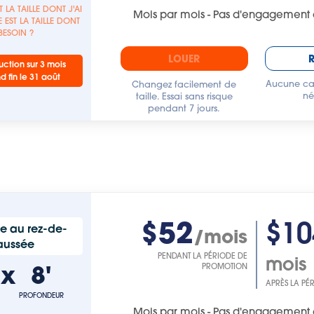
T LA TAILLE DONT J'AI
Mois par mois - Pas d'engagement 
 EST LA TAILLE DONT
 BESOIN ?
LOUER
ction sur 3 mois
nd fin le 31 août
Aucune car
Changez facilement de
né
taille. Essai sans risque
pendant 7 jours.
$52
$10
e au rez-de-
/mois
aussée
PENDANT LA PÉRIODE DE
mois
'
x
8'
PROMOTION
APRÈS LA PÉ
PROFONDEUR
Mois par mois - Pas d'engagement 