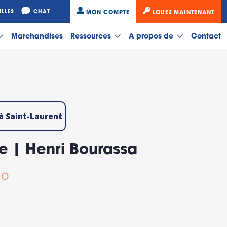
ILLES
CHAT
MON COMPTE
LOUEZ MAINTENANT
Marchandises
Ressources
A propos de
Contact
 à Saint-Laurent
ge | Henri Bourassa
 O