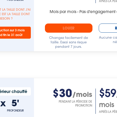
APRÈS LA PÉ
T LA TAILLE DONT J'AI
Mois par mois - Pas d'engagement 
 EST LA TAILLE DONT
 BESOIN ?
LOUER
ction sur 3 mois
nd fin le 31 août
Aucune car
Changez facilement de
né
taille. Essai sans risque
pendant 7 jours.
$30
$59
rieur chauffé
/mois
'
x
5'
PENDANT LA PÉRIODE DE
mois
PROMOTION
PROFONDEUR
APRÈS LA PÉ