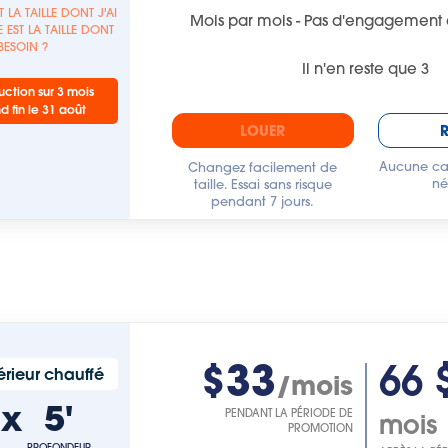
T LA TAILLE DONT J'AI
Mois par mois - Pas d'engagement 
 EST LA TAILLE DONT
 BESOIN ?
Il n'en reste que
3
ction sur 3 mois
nd fin le 31 août
LOUER
Aucune car
Changez facilement de
né
taille. Essai sans risque
pendant 7 jours.
$33
66 
rieur chauffé
/mois
'
x
5'
PENDANT LA PÉRIODE DE
mois
PROMOTION
PROFONDEUR