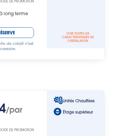
RIODE DE PROMOTION
à long terme
RÉSERVE
VOIR TOUTES LES
CARACTÉRISTIQUES DE
L'INSTALLATION
te de crédit n'est
cessaire.
Unités Chauffées
4
/par
Étage supérieur
RIODE DE PROMOTION