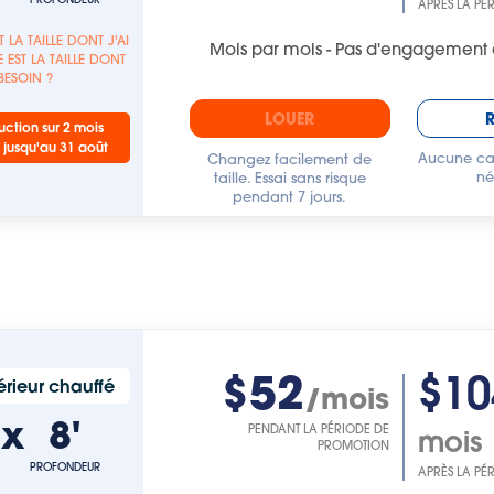
APRÈS LA PÉ
T LA TAILLE DONT J'AI
Mois par mois - Pas d'engagement 
 EST LA TAILLE DONT
 BESOIN ?
LOUER
ction sur 2 mois
 jusqu'au 31 août
Aucune car
Changez facilement de
né
taille. Essai sans risque
pendant 7 jours.
$52
$10
rieur chauffé
/mois
'
x
8'
PENDANT LA PÉRIODE DE
mois
PROMOTION
PROFONDEUR
APRÈS LA PÉ