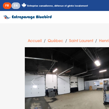
FR
EN
Entreprise canadienne, détenue et gérée localement
Accueil
Québec
Saint Laurent
Henr
Précédent