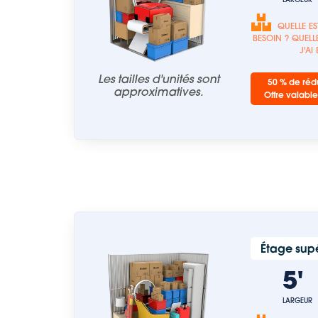
QUELLE ES
BESOIN ? QUELLE
J'AI
Les tailles d'unités sont
50 % de rédu
approximatives.
Offre valable
Étage supé
5
LARGEUR