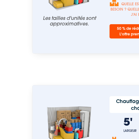
QUELLE ES
BESOIN ? QUELLE
J'AI
Les tailles d'unités sont
approximatives.
50 % de rédu
L'offre pre
Chauffag
ch
5
LARGEUR